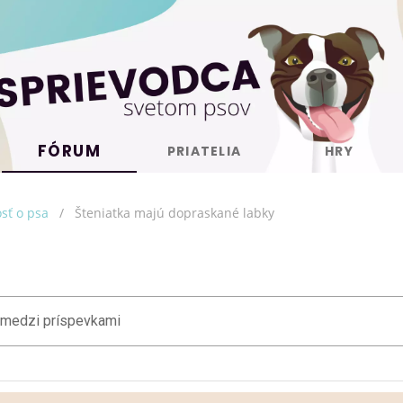
FÓRUM
PRIATELIA
HRY
osť o psa
/
Šteniatka majú dopraskané labky
 medzi príspevkami