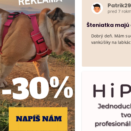
Patrik29
pred 7 rokm
Šteniatka majú
Dobrý deň. Mám suč
vankúšiky na labkác