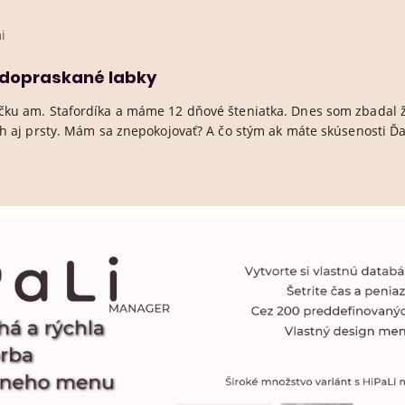
i
 dopraskané labky
ku am. Stafordíka a máme 12 dňové šteniatka. Dnes som zbadal 
h aj prsty. Mám sa znepokojovať? A čo stým ak máte skúsenosti 