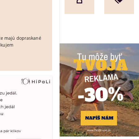
že majú dopraskané
Ďakujem