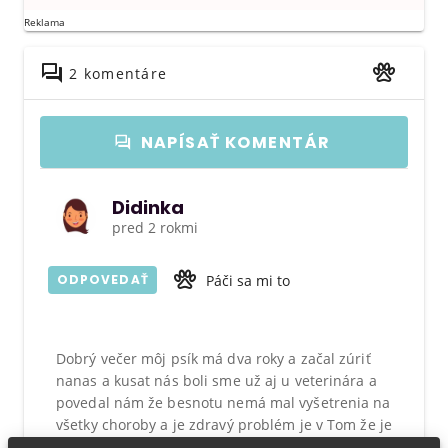
Reklama
2 komentáre
NAPÍSAŤ KOMENTÁR
Didinka
pred 2 rokmi
Páči sa mi to
ODPOVEDAŤ
Dobrý večer môj psík má dva roky a začal zúriť
nanas a kusat nás boli sme už aj u veterinára a
povedal nám že besnotu nemá mal vyšetrenia na
všetky choroby a je zdravý problém je v Tom že je
strašne rozmaznaní a robí si čo chce viete my